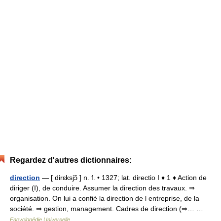
Regardez d'autres dictionnaires:
direction
— [ dirɛksjɔ̃ ] n. f. • 1327; lat. directio I ♦ 1 ♦ Action de
diriger (I), de conduire. Assumer la direction des travaux. ⇒
organisation. On lui a confié la direction de l entreprise, de la
société. ⇒ gestion, management. Cadres de direction (⇒… …
Encyclopédie Universelle