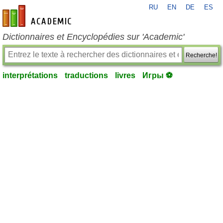
RU
EN
DE
ES
fr-academic.com
Dictionnaires et Encyclopédies sur 'Academic'
Recherche!
interprétations
traductions
livres
Игры ⚽