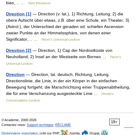
bias,… …
New thesaurus
Direction [1]
— Direction (v. lat.), 1) Richtung, Leitung; 2) die
obere Aufsicht über etwas, z.B. über eine Schule, ein Theater; 3)
(Astrol.), der Unterschied der geraden od. schiefen Ascension
zweier Punkte an der Himmelssphäre, von denen einer
Significator,… …
Pierer's Universal-Lexikon
Direction [2]
— Direction, 1) Cap der Nordostküste von
Neuholland; 2) Insel an der Westseite von Borneo …
Pierer's
Universal-Lexikon
Direction
— Direction, lat. deutsch, Richtung, Leitung.
Directionslinie, die Linie, in der ein Körper in der einfachen
Bewegung fortgeht; die Marschrichtung einer Truppenabtheilung;
die für eine Verschanzung ausgesteckte Linie …
Herders
Conversations-Lexikon
© Academic, 2000-2026
18+
Contactez-nous:
Support technique
,
RÉCLAME
Dictionnaires exportation
, créé sur PHP,
Joomla,
Drupal,